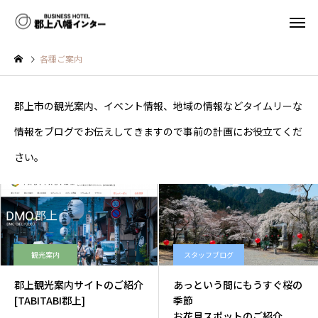
各種ご案内
郡上市の観光案内、イベント情報、地域の情報などタイムリーな
情報をブログでお伝えしてきますので事前の計画にお役立てくだ
さい。
シングルルーム
ダブルルーム
観光案内
スタッフブログ
郡上観光案内サイトのご紹
あっという間にもうす
介
の季節
[TABITABI郡上]
お花見スポットのご紹
観光案内
スタッフブログ
郡上観光案内サイトのご紹介
あっという間にもうすぐ桜の
[TABITABI郡上]
季節
お花見スポットのご紹介